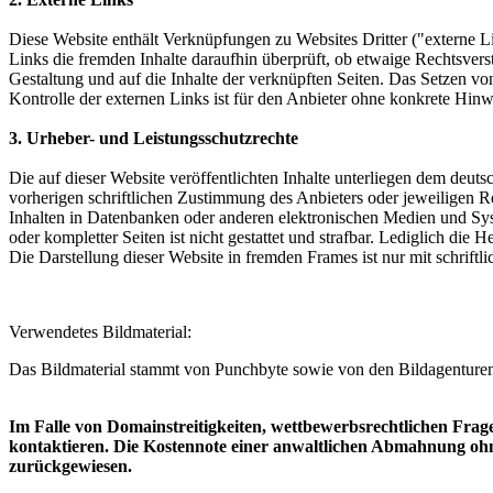
Diese Website enthält Verknüpfungen zu Websites Dritter ("externe Li
Links die fremden Inhalte daraufhin überprüft, ob etwaige Rechtsverst
Gestaltung und auf die Inhalte der verknüpften Seiten. Das Setzen vo
Kontrolle der externen Links ist für den Anbieter ohne konkrete Hin
3. Urheber- und Leistungsschutzrechte
Die auf dieser Website veröffentlichten Inhalte unterliegen dem deu
vorherigen schriftlichen Zustimmung des Anbieters oder jeweiligen R
Inhalten in Datenbanken oder anderen elektronischen Medien und Syste
oder kompletter Seiten ist nicht gestattet und strafbar. Lediglich di
Die Darstellung dieser Website in fremden Frames ist nur mit schriftli
Verwendetes Bildmaterial:
Das Bildmaterial stammt von Punchbyte sowie von den Bildagenturen 
Im Falle von Domainstreitigkeiten, wettbewerbsrechtlichen Frage
kontaktieren. Die Kostennote einer anwaltlichen Abmahnung oh
zurückgewiesen.