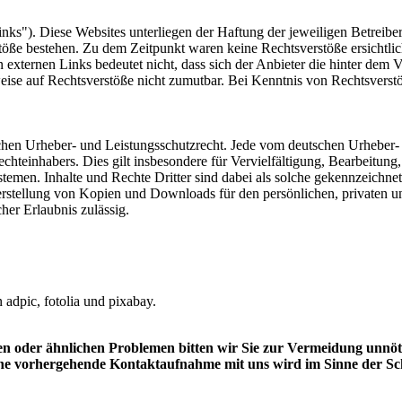
nks"). Diese Websites unterliegen der Haftung der jeweiligen Betreiber
öße bestehen. Zu dem Zeitpunkt waren keine Rechtsverstöße ersichtlich.
n externen Links bedeutet nicht, dass sich der Anbieter die hinter dem 
weise auf Rechtsverstöße nicht zumutbar. Bei Kenntnis von Rechtsverst
tschen Urheber- und Leistungsschutzrecht. Jede vom deutschen Urheber-
echteinhabers. Dies gilt insbesondere für Vervielfältigung, Bearbeitu
men. Inhalte und Rechte Dritter sind dabei als solche gekennzeichnet.
e Herstellung von Kopien und Downloads für den persönlichen, privaten u
cher Erlaubnis zulässig.
adpic, fotolia und pixabay.
n oder ähnlichen Problemen bitten wir Sie zur Vermeidung unnötig
ne vorhergehende Kontaktaufnahme mit uns wird im Sinne der Sc