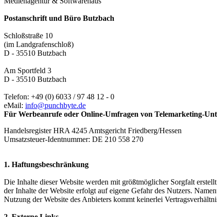
Medienagentur & Softwarehaus
Postanschrift und Büro Butzbach
Schloßstraße 10
(im Landgrafenschloß)
D - 35510 Butzbach
Am Sportfeld 3
D - 35510 Butzbach
Telefon: +49 (0) 6033 / 97 48 12 - 0
eMail:
info@punchbyte.de
Für Werbeanrufe oder Online-Umfragen von Telemarketing-Unte
Handelsregister HRA 4245 Amtsgericht Friedberg/Hessen
Umsatzsteuer-Identnummer: DE 210 558 270
1. Haftungsbeschränkung
Die Inhalte dieser Website werden mit größtmöglicher Sorgfalt erstell
der Inhalte der Website erfolgt auf eigene Gefahr des Nutzers. Name
Nutzung der Website des Anbieters kommt keinerlei Vertragsverhältn
2. Externe Links